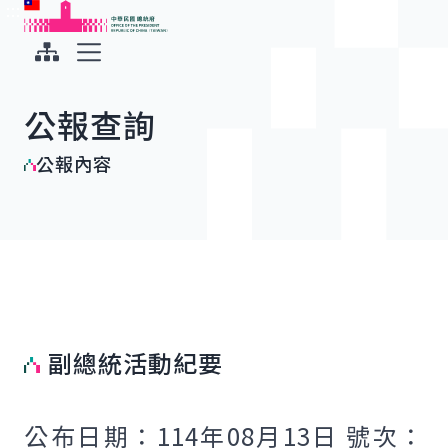
:::
:::
跳到主要內容
中華民國總統府
展開選單
公報查詢
公報內容
副總統活動紀要
公布日期：114年08月13日 號次：