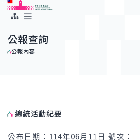
:::
:::
跳到主要內容
中華民國總統府
展開選單
公報查詢
公報內容
總統活動紀要
公布日期：114年06月11日 號次：