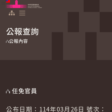
:::
:::
跳到主要內容
中華民國總統府
展開選單
公報查詢
公報內容
任免官員
公布日期：114年03月26日 號次：