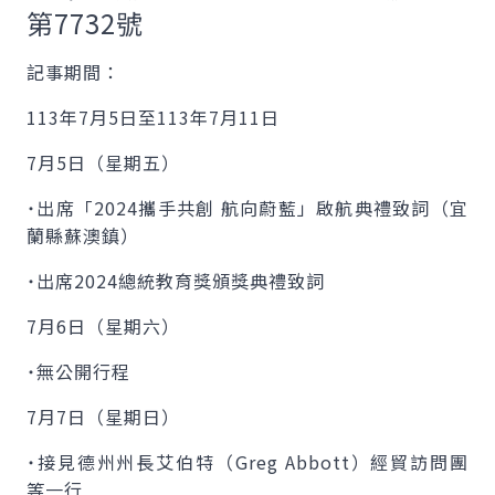
第7732號
記事期間：
113年7月5日至113年7月11日
7月5日（星期五）
˙出席「2024攜手共創 航向蔚藍」啟航典禮致詞（宜
蘭縣蘇澳鎮）
˙出席2024總統教育獎頒獎典禮致詞
7月6日（星期六）
˙無公開行程
7月7日（星期日）
˙接見德州州長艾伯特（
Greg Abbott
）經貿訪問團
等一行