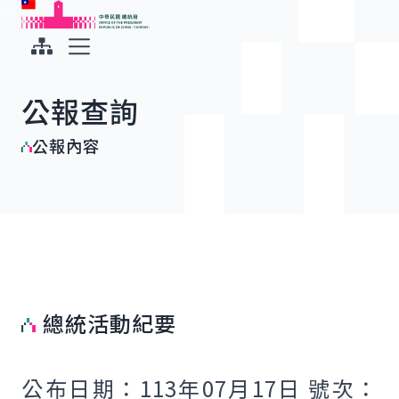
:::
:::
跳到主要內容
中華民國總統府
展開選單
公報查詢
公報內容
總統活動紀要
公布日期：113年07月17日 號次：