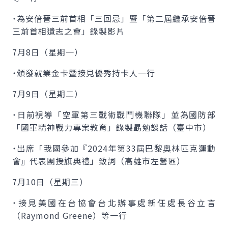
˙為安倍晉三前首相「三回忌」暨「第二屆繼承安倍晉
三前首相遺志之會」錄製影片
7月8日（星期一）
˙頒發就業金卡暨接見優秀持卡人一行
7月9日（星期二）
˙日前視導「空軍第三戰術戰鬥機聯隊」並為國防部
「國軍精神戰力專案教育」錄製勗勉談話（臺中市）
˙出席「我國參加『2024年第33屆巴黎奧林匹克運動
會』代表團授旗典禮」致詞（高雄市左營區）
7月10日（星期三）
˙接見美國在台協會台北辦事處新任處長谷立言
（
Raymond Greene
）等一行