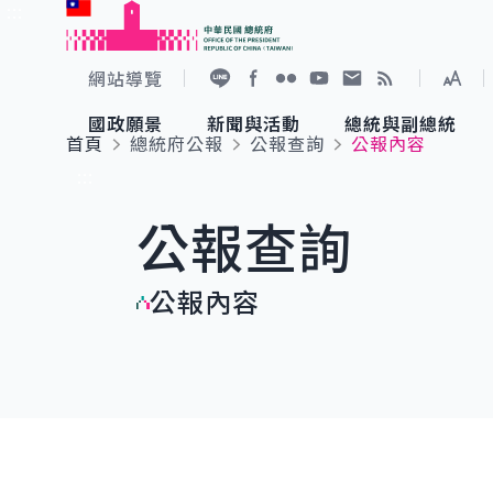
:::
跳到主要內容
中華民國總統府
網站導覽
展開
加入好友
Facebook
Flickr
YouTube
寫信給總統
RSS
國政願景
新聞與活動
總統與副總統
首頁
總統府公報
公報查詢
公報內容
國政願景
新聞與活動
總統與副總統
參觀總統府
:::
公報查詢
國家氣候變遷對策委員會
總統府新聞
賴清德總統
參觀資訊
公報內容
重要談話
影音頻道