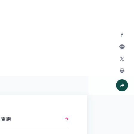
Facebo
加入好
X
列印
社群分
報查詢