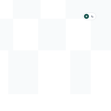
淺色模式
深色模式
防衛韌性委員會
動行程
歷任總統與副總統
展覽