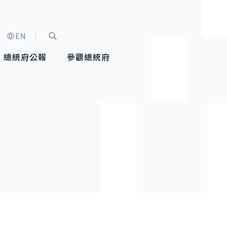
EN
字級選單
展開關鍵字搜尋
總統府公報
參觀總統府
健康台灣推動委員會
總統令
蕭美琴副總統
建築風華
全社會
每日活
行憲後
總統府
外交
網路相簿
國防