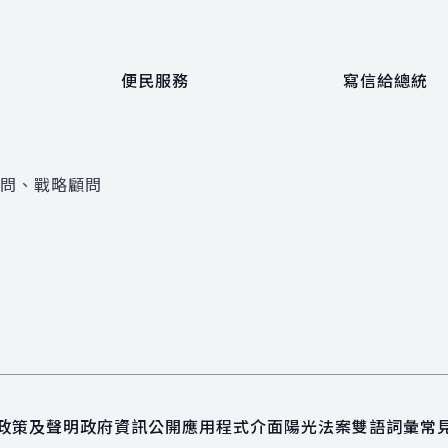
便民服務
寫信給總統
顧問、戰略顧問
政策及聲明
政府資訊公開
應用程式介面
陽光法案
雙語詞彙
常