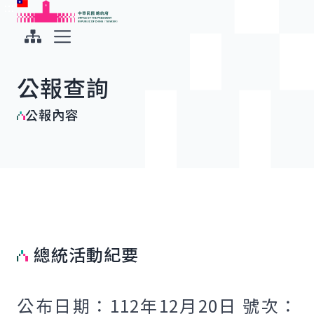
:::
:::
跳到主要內容
中華民國總統府
展開選單
公報查詢
公報內容
總統活動紀要
公布日期：112年12月20日 號次：