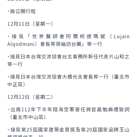
˙無公開行程
12月11日（星期一）
˙接見「世界醫師會阿爾柯德瑪妮（
Lujain
Alqodmani
）會長等領袖訪台團」等一行
˙接見日本台灣交流協會台北事務所新任代表片山和之
等一行
˙接見日本台灣交流協會大橋光夫會長等一行（臺北市
中正區）
12月12日（星期二）
˙出席112年下半年陸海空軍晉任將官勗勉典禮致詞
（臺北市中山區）
˙接見第25屆國家建築金質獎及第20屆國家品牌玉山