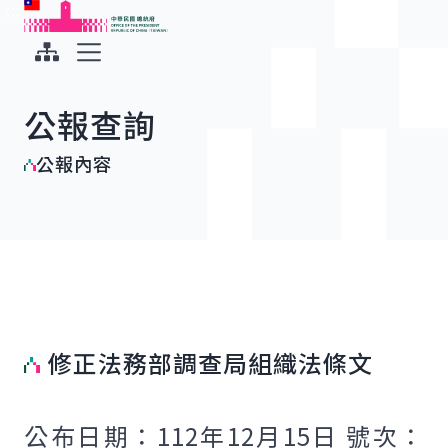
:::
:::
跳到主要內容
中華民國總統府
展開選單
公報查詢
公報內容
修正法務部調查局組織法條文
公布日期：112年12月15日 號次：