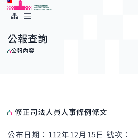
:::
:::
跳到主要內容
中華民國總統府
展開選單
公報查詢
公報內容
修正司法人員人事條例條文
公布日期：112年12月15日 號次：