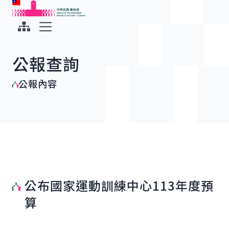
:::
:::
跳到主要內容
中華民國總統府
展開選單
公報查詢
公報內容
公布國家運動訓練中心113年度預
算