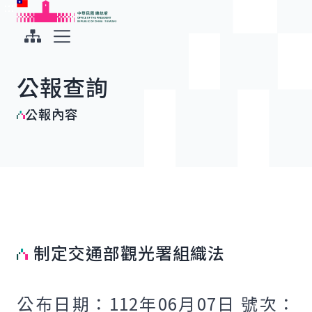
:::
:::
跳到主要內容
中華民國總統府
展開選單
公報查詢
公報內容
制定交通部觀光署組織法
公布日期：112年06月07日 號次：