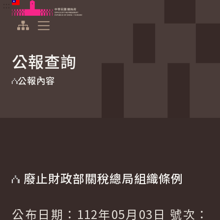
:::
:::
跳到主要內容
中華民國總統府
展開選單
公報查詢
公報內容
廢止財政部關稅總局組織條例
公布日期：112年05月03日 號次：