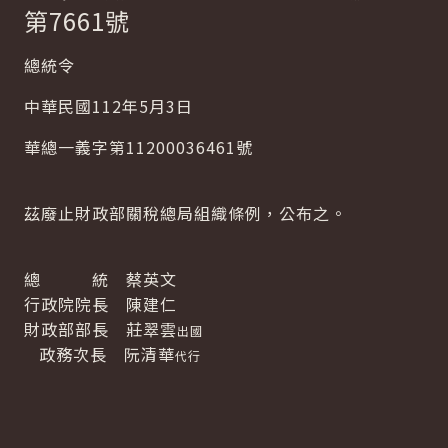
第7661號
總統令
中華民國112年5月3日
華總一義字第11200036461號
茲廢止財政部關稅總局組織條例，公布之。
總 統 蔡英文
行政院院長 陳建仁
財政部部長 莊翠雲
出國
政務次長 阮清華
代行