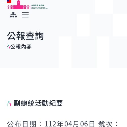
:::
:::
跳到主要內容
中華民國總統府
展開選單
公報查詢
公報內容
副總統活動紀要
公布日期：112年04月06日 號次：