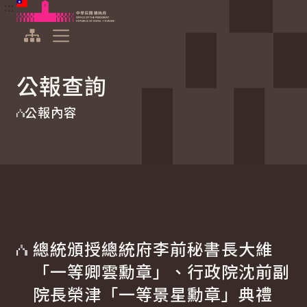
:::
:::
跳到主要內容
中華民國總統府
展開選單
公報查詢
公報內容
總統頒授總統府李前秘書長大維
「一等卿雲勳章」、行政院沈前副
院長榮津「一等景星勳章」典禮