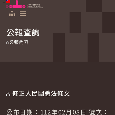
:::
:::
跳到主要內容
中華民國總統府
展開選單
公報查詢
公報內容
修正人民團體法條文
公布日期：112年02月08日 號次：