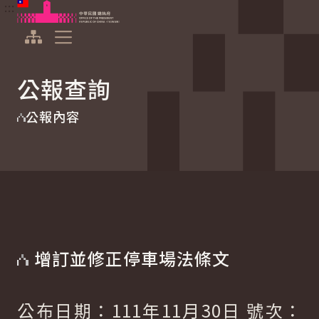
:::
:::
跳到主要內容
中華民國總統府
展開選單
公報查詢
公報內容
增訂並修正停車場法條文
公布日期：111年11月30日 號次：