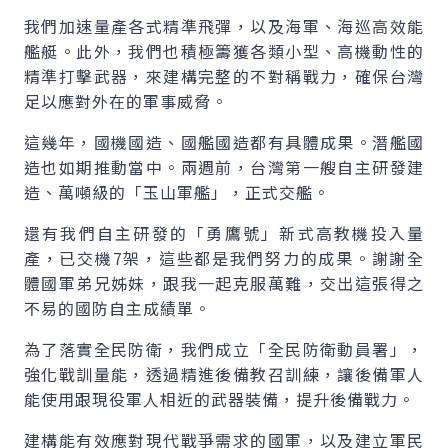
我們加速量產各式精準飛彈，以及海軍、海巡高效能
艦艇。此外，我們也積極籌獲各類小型、高機動性的
精準打擊武器，來建構完整的不對稱戰力，確保台灣
足以應對外在的軍事威脅。
這幾年，國機國造、國艦國造都有具體成果。潛艦國
造也如期推動當中。兩週前，台灣第一艘自主研發建
造、萬噸級的「玉山軍艦」，正式交艦。
還有我們自主研發的「勇鷹號」新式高教機投入量
產，已交機7架，這些都是我們努力的成果。謝謝全
體國軍弟兄姊妹，跟我一起克服萬難，交出這張得之
不易的國防自主成績單。
為了落實全民防衛，我們成立「全民防衛動員署」，
強化戰訓量能，透過精進後備教召訓練，讓後備軍人
能使用跟現役軍人相近的武器裝備，提升後備戰力。
建構能有效應對現代戰爭需求的國軍，以及建立軍民