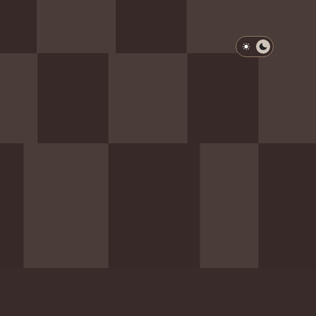
淺色模式
深色模式
防衛韌性委員會
動行程
歷任總統與副總統
展覽