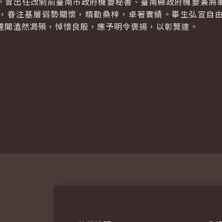
。曾出任改制前臺南市政府機要秘書、臺南縣政府機要兼將
，眷注基層弱勢關懷，精勤桑梓，卓著實績。畢生弘宣自
遽聞溘然凋殞，悼惜良殷，應予明令褒揚，以彰賢達。