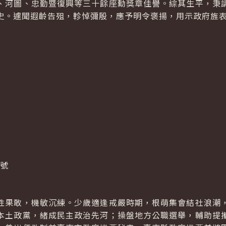
、河圖、忠勤暨復興等三十餘座勳獎章佳譽。綜其生平，秉
史。遽聞遐齡告殂，軫悼彌殷，應予明令褒揚，用示政府旌
0號
性果敢，機敏沉練。少歲適逢戒嚴時期，根萌集會結社浪潮
本土政黨，緒成民主政治先河；操盤地方公職選舉，輔助提