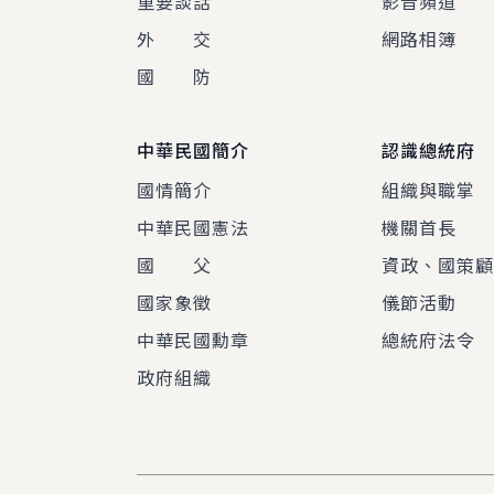
重要談話
影音頻道
外 交
網路相簿
國 防
中華民國簡介
認識總統府
國情簡介
組織與職掌
中華民國憲法
機關首長
國 父
資政、國策
國家象徵
儀節活動
中華民國勳章
總統府法令
政府組織