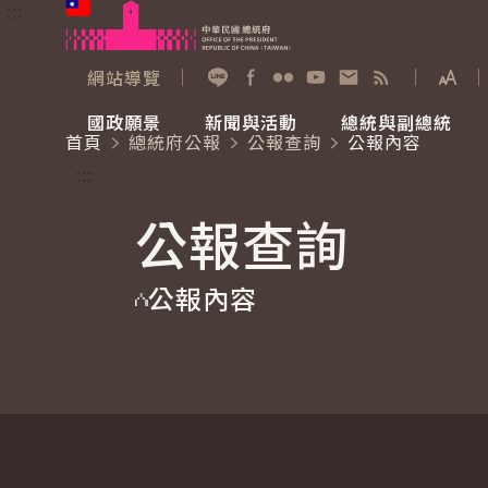
:::
跳到主要內容
中華民國總統府
網站導覽
展開
加入好友
Facebook
Flickr
YouTube
寫信給總統
RSS
國政願景
新聞與活動
總統與副總統
首頁
總統府公報
公報查詢
公報內容
國政願景
新聞與活動
總統與副總統
參觀總統府
:::
公報查詢
國家氣候變遷對策委員會
總統府新聞
賴清德總統
參觀資訊
公報內容
重要談話
影音頻道