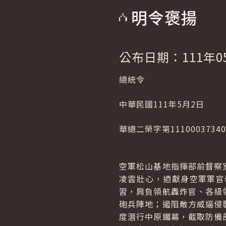
明令褒揚
公布日期：111年0
總統令
中華民國111年5月2日
華總二榮字第1110003734
空軍松山基地指揮部前督察
凌雲壯心，迺獻身空軍軍官
習，肩負領航轟炸官、各級
砲兵陣地；遏阻敵方威逼侵
度潛行中原鐵幕，截取防備