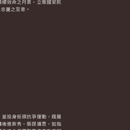
請纓效命之丹衷，立衛國安民
表忠藎之至意。
，爰投身街頭抗爭運動，踐履
攜後進新秀，張謀攄思，如指