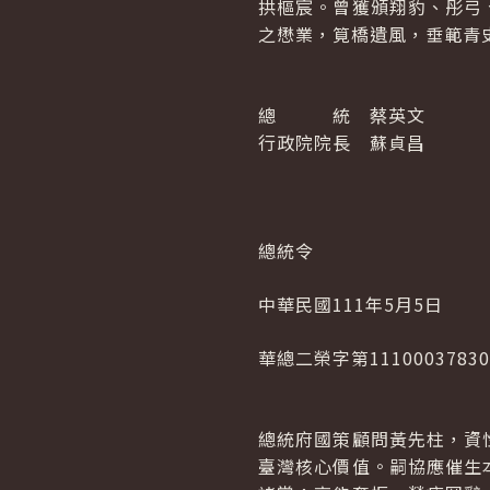
拱樞宸。曾獲頒翔豹、彤弓
之懋業，筧橋遺風，垂範青
總 統 蔡英文
行政院院長 蘇貞昌
總統令
中華民國111年5月5日
華總二榮字第1110003783
總統府國策顧問黃先柱，資
臺灣核心價值。嗣協應催生