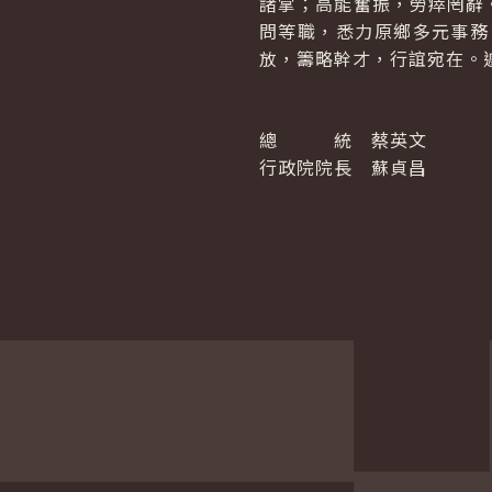
諸掌；高能奮振，勞瘁罔辭
問等職，悉力原鄉多元事務
放，籌略幹才，行誼宛在。
總 統 蔡英文
行政院院長 蘇貞昌