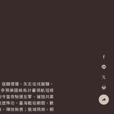
Facebo
加入好
，寇讎攖擾，矢志從戎展驥，
X
，參預美國蜂鳥計畫領航班脩
列印
銜令當夜馳援友軍，摧毀共黨
迭建殊功。臺海戰役期間，數
社群分
險，殫技無畏；龍城飛將，朝