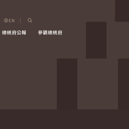
EN
字級選單
展開關鍵字搜尋
總統府公報
參觀總統府
健康台灣推動委員會
總統令
蕭美琴副總統
建築風華
全社會
每日活
行憲後
總統府
外交
網路相簿
國防