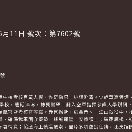
5月11日 號次：第7602號
0號
室中校考核官黃志模，恢奇勁果，純謹幹濟。少歲華夏狼煙
學校，礱砥淬琢，摶翼鵬舉。嗣入空軍指揮參謀大學鑽研
領航官暨考核官等職。赤氛禍起，於金門、一江山戰役中，
襲，確保我軍固守優勢，攄誠運智，安攘護土；騁逐鷹揚，
部署情資；協應海上偵巡搜索，盡瘁多項空投任務，出夷蹈