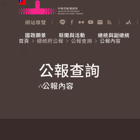
:::
跳到主要內容
中華民國總統府
網站導覽
展開
加入好友
Facebook
Flickr
YouTube
寫信給總統
RSS
國政願景
新聞與活動
總統與副總統
首頁
總統府公報
公報查詢
公報內容
國政願景
新聞與活動
總統與副總統
參觀總統府
:::
公報查詢
國家氣候變遷對策委員會
總統府新聞
賴清德總統
參觀資訊
公報內容
重要談話
影音頻道