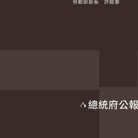
勞動部部長 許銘春
總統府公