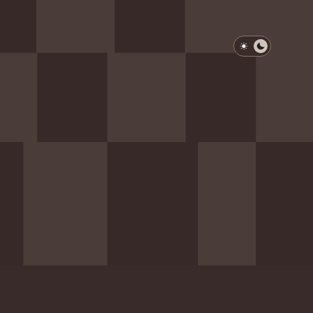
淺色模式
深色模式
防衛韌性委員會
動行程
歷任總統與副總統
展覽