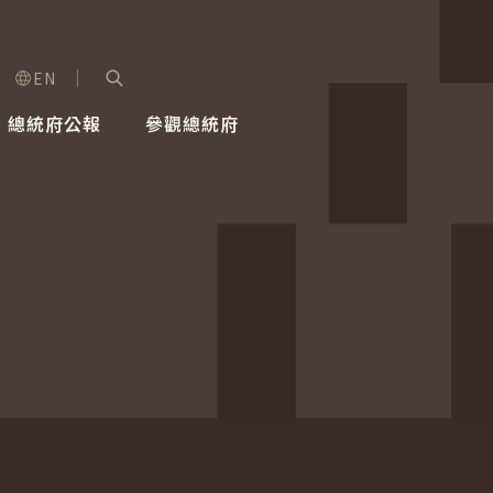
EN
字級選單
展開關鍵字搜尋
總統府公報
參觀總統府
健康台灣推動委員會
總統令
蕭美琴副總統
建築風華
全社會
每日活
行憲後
總統府
外交
網路相簿
國防