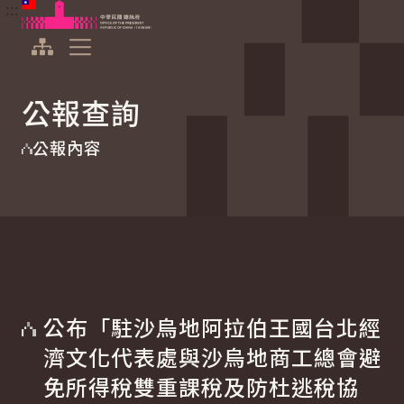
:::
:::
跳到主要內容
中華民國總統府
展開選單
公報查詢
公報內容
公布「駐沙烏地阿拉伯王國台北經
濟文化代表處與沙烏地商工總會避
免所得稅雙重課稅及防杜逃稅協