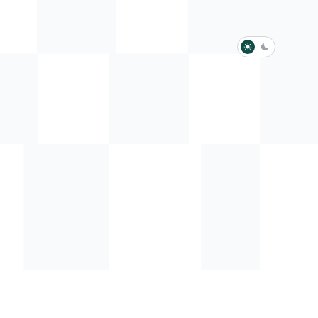
淺色模式
深色模式
防衛韌性委員會
動行程
歷任總統與副總統
展覽