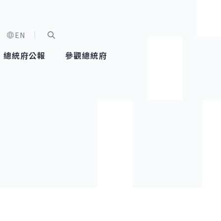
EN
字級選單
展開關鍵字搜尋
總統府公報
參觀總統府
健康台灣推動委員會
總統令
蕭美琴副總統
建築風華
全社會
每日活
行憲後
總統府
外交
網路相簿
國防