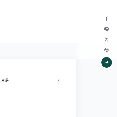
Facebo
加入好
X
列印
社群分
報查詢