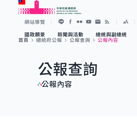
:::
跳到主要內容
中華民國總統府
網站導覽
展開
加入好友
Facebook
Flickr
YouTube
寫信給總統
RSS
國政願景
新聞與活動
總統與副總統
首頁
總統府公報
公報查詢
公報內容
國政願景
新聞與活動
總統與副總統
參觀總統府
:::
公報查詢
國家氣候變遷對策委員會
總統府新聞
賴清德總統
參觀資訊
公報內容
重要談話
影音頻道