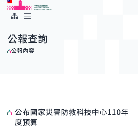
:::
:::
跳到主要內容
中華民國總統府
展開選單
公報查詢
公報內容
公布國家災害防救科技中心110年
度預算