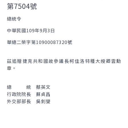
第7504號
總統令
中華民國109年9月3日
華總二榮字第10900087320號
茲追贈捷克共和國故參議長柯佳洛特種大綬卿雲勳
章。
總 統 蔡英文
行政院院長 蘇貞昌
外交部部長 吳釗燮