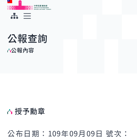
:::
:::
跳到主要內容
中華民國總統府
展開選單
公報查詢
公報內容
授予勳章
公布日期：109年09月09日 號次：