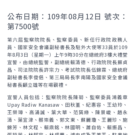
公布日期：109年08月12日 號次：
第7500號
第六屆監察院院長、監察委員、新任行政院政務人
員、國家安全會議副秘書長及駐外大使等33員於109
年8月3日（星期一）上午9時30分在總統府3樓大禮堂
宣誓，由總統監誓，副總統賴清德、行政院院長蘇貞
昌、司法院院長許宗力、考試院院長伍錦霖、總統府
副秘書長李俊俋、第三局局長李南陽及國家安全會議
秘書長顧立雄等在場觀禮。
宣誓人員包括：監察院院長陳菊、監察委員鴻義章
Upay Radiw Kanasaw、田秋堇、紀惠容、王幼玲、
王榮璋、高涌誠、葉大華、范巽綠、陳景峻、趙永
清、葉宜津、蔡崇義、郭文東、蘇麗瓊、王麗珍、施
錦芳、林文程、賴鼎銘、林國明、蕭自佑、賴振昌、
張菊芳、林郁容、林盛豐、浦忠成及王美玉、駐奧地