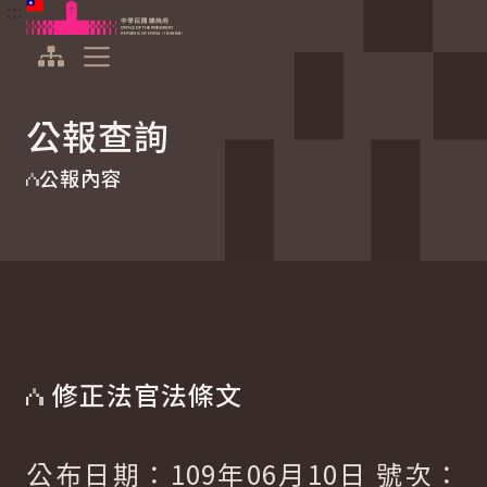
:::
:::
跳到主要內容
中華民國總統府
展開選單
公報查詢
公報內容
修正法官法條文
公布日期：109年06月10日 號次：