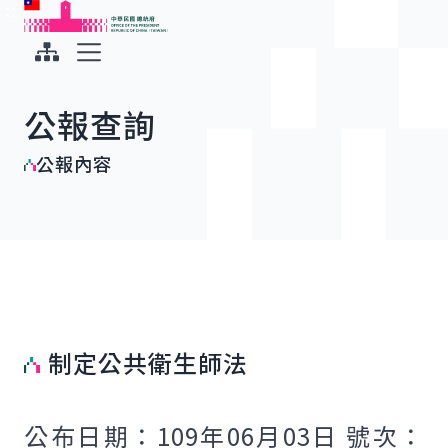
:::
:::
跳到主要內容
中華民國總統府
展開選單
公報查詢
公報內容
制定公共衛生師法
公布日期：109年06月03日 號次：