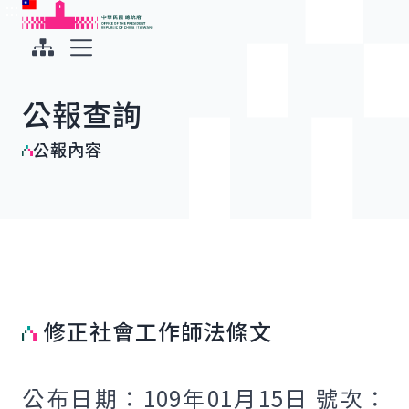
:::
:::
跳到主要內容
中華民國總統府
展開選單
公報查詢
公報內容
修正社會工作師法條文
公布日期：109年01月15日 號次：