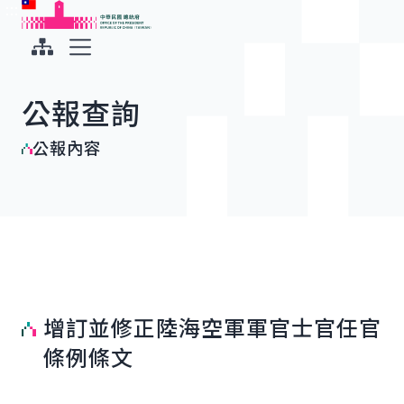
:::
:::
跳到主要內容
中華民國總統府
展開選單
公報查詢
公報內容
增訂並修正陸海空軍軍官士官任官
條例條文