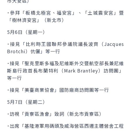
市大安區）
˙參拜「板橋北極宮、福安宮」、「土城震安宮」暨
「樹林濟安宮」（新北市）
5月6日（星期一）
˙接見「比利時王國聯邦參議院議長波齊（
Jacques
Brotchi
）伉儷」等一行
˙接見「聖克里斯多福及尼維斯外交暨航空部長兼尼維
斯島行政首長布蘭特利（
Mark Brantley
）訪問團」
等一行
˙接見「美臺商業協會」國防廠商訪問團等一行
5月7日（星期二）
˙訪視「貢寮區漁會」致詞（新北市貢寮區）
˙出席「基隆港軍用碼頭及威海營區西遷主體營舍工程