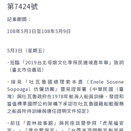
第7424號
記事期間：
108年5月3日至108年5月9日
5月3日（星期五）
˙蒞臨「2019台北母娘文化季保民遶境嘉年華」致詞
（臺北市信義區）
˙接見「吐瓦魯國總理索本嘉（
Enele Sosene
Sopoaga
）伉儷訪團」暨見證簽署《中華民國（臺
灣）與吐瓦魯政府在1978年航海人船員訓練、發證和
當值標準國際公約架構下承認在吐瓦魯國籍船舶服務
之船員所持訓練與適任證明文件協定》
˙前往「雲林故事館」與民座談暨參拜「虎尾福安
宮」、「褒忠聚保宮」、「台西溪頂明聖宮魁星祖