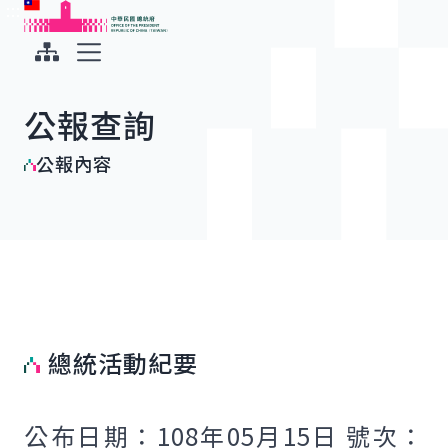
:::
:::
跳到主要內容
中華民國總統府
展開選單
公報查詢
公報內容
總統活動紀要
公布日期：108年05月15日 號次：