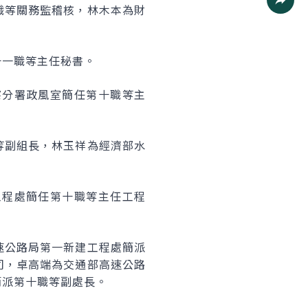
職等關務監稽核，林木本為財
社群分
十一職等主任秘書。
察分署政風室簡任第十職等主
等副組長，林玉祥為經濟部水
工程處簡任第十職等主任工程
速公路局第一新建工程處簡派
司，卓高端為交通部高速公路
簡派第十職等副處長。