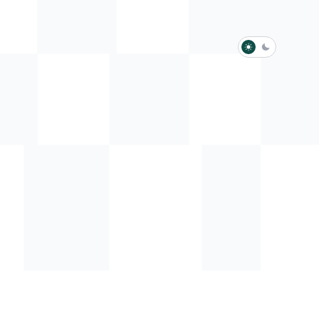
淺色模式
深色模式
防衛韌性委員會
動行程
歷任總統與副總統
展覽