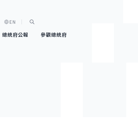
EN
字級選單
展開關鍵字搜尋
總統府公報
參觀總統府
健康台灣推動委員會
總統令
蕭美琴副總統
建築風華
全社會
每日活
行憲後
總統府
外交
網路相簿
國防