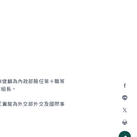
徐健麟為內政部簡任第十職等
等組長。
Facebo
王翼龍為外交部外交及國際事
加入好
X
列印