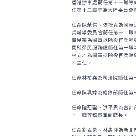
香港辦事處簡任第十一職等
任第十三職等為大陸委員會
任命陳榮信、張筱貞為國軍
兵輔導委員會簡任第十二職
黃昆宗為國軍退除役官兵輔
蘭縣榮民服務處簡任第十職
林立才為國軍退除役官兵輔
室主任。
任命林裕堯為司法院簡任第
任命陳珮婷為銓敘部簡任第
任命陸冠聖、洪平貴為審計
十一職等稽察兼副廳長。
任命劉君豪、林惠萍為新北