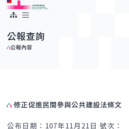
:::
:::
跳到主要內容
中華民國總統府
展開選單
公報查詢
公報內容
修正促進民間參與公共建設法條文
公布日期：107年11月21日 號次：