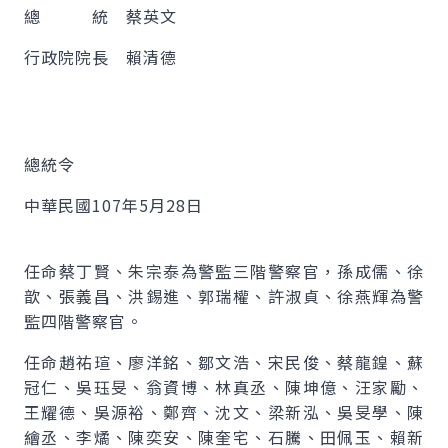
總 統 蔡英文
行政院院長 賴清德
總統令
中華民國107年5月28日
任命蔡丁賢、朱宗泰為警監三階警察官，孫成儒、徐
歆、張義昌、洪錫進、郭瑞權、許淑貞、徐燕輝為警
監四階警察官。
任命趙祐瑄、廖洋銘、鄒文浩、宋民俊、蔡龍鍠、蘇
冠仁、吳珏旻、翁資博、林真丞、陳坤億、汪家勵、
王耀德、吳源裕、鄭齊、沈文、梁新泓、吳旻學、陳
繪丞、李燏、陳奕安、陳奎宅、石騰、田佩玉、賴新