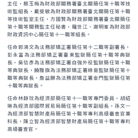
主任，蔡玉梅為財政部關務署臺北關簡任第十職等技
術監組長，戴斐敏為財政部關務署臺北關簡任第十職
等技術監室主任，方國賢為財政部關務署臺北關簡任
第十職等關務監主任秘書，羅世江、謝明峯為財政部
財政資訊中心簡任第十一職等組長。
任命郭鴻文為法務部矯正署簡任第十二職等副署長，
彭永富為法務部矯正署臺東監獄簡任第十職等典獄
長，吳信彥為法務部矯正署自強外役監獄簡任第十職
等典獄長，饒雅旗為法務部矯正署綠島監獄簡任第十
職等典獄長，詹益鵬為法務部矯正署金門監獄簡任第
十職等典獄長。
任命林靜玟為經濟部簡任第十一職等專門委員，胡紹
琳為經濟部國際貿易局簡任第十職等副組長，孫文一
為經濟部智慧財產局簡任第十職等專利高級審查官兼
科長，陳立智為經濟部智慧財產局簡任第十職等專利
高級審查官。