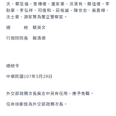
天、鄭至倫、曾傳偉、童家豪、洪清有、蔡佳偉、李
耿豪、李弘祥、司俊和、莊裕誠、陳世忠、吳嘉樺、
沈士豪、游家賢為警正警察官。
總 統 蔡英文
行政院院長 賴清德
總統令
中華民國107年5月29日
外交部政務次長吳志中另有任用，應予免職。
任命徐斯儉為外交部政務次長。