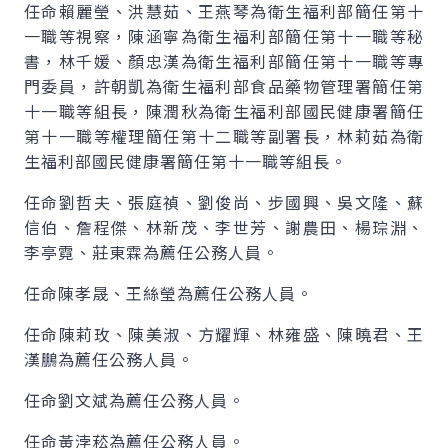
任命賴麗瑩、洪慧茹、王燕琴為衛生福利部簡任第十
一職等視察，陳涵寧為衛生福利部簡任第十一職等秘
書，林千媛、顏忠漢為衛生福利部簡任第十一職等專
門委員，許朝凱為衛生福利部食品藥物管理署簡任第
十一職等組長，陳潤秋為衛生福利部國民健康署簡任
第十一職等權理簡任第十二職等副署長，林莉茹為衛
生福利部國民健康署簡任第十一職等組長。
任命劉哲夫、張庭禎、劉俊尚、步國興、吳文隆、蘇
信伯、詹程傑、林新茂、李世芳、謝農田、楊琮淵、
李亭霓、莊東霖為薦任公務人員。
任命陳孝晟、王絲瑩為薦任公務人員。
任命陳莉玫、陳美淑、方耀輝、林雍盛、陳曉君、王
漢鵬為薦任公務人員。
任命劉文斌為薦任公務人員。
任命黃浡菘為薦任公務人員。