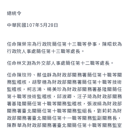
總統令
中華民國107年5月28日
任命陳榮宗為行政院簡任第十三職等參事，陳昭欽為
行政院人事處簡任第十三職等處長。
任命林文淵為外交部人事處簡任第十二職等處長。
任命陳玟玲、蔡佳靜為財政部關務署簡任第十職等關
務監稽核，胡黎穗為財政部關務署簡任第十職等技術
監稽核，柯志鴻、楊美珍為財政部關務署基隆關簡任
第十職等技術監稽核，邱淑卿、汪子琦為財政部關務
署基隆關簡任第十職等關務監稽核，張淑絹為財政部
關務署臺北關簡任第十職等關務監組長，劉莉莉為財
政部關務署臺北關簡任第十一職等關務監副關務長，
陳群華為財政部關務署臺北關簡任第十職等關務監室