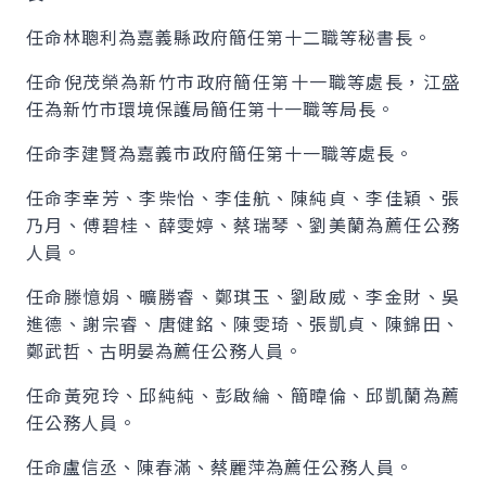
任命林聰利為嘉義縣政府簡任第十二職等秘書長。
任命倪茂榮為新竹市政府簡任第十一職等處長，江盛
任為新竹市環境保護局簡任第十一職等局長。
任命李建賢為嘉義市政府簡任第十一職等處長。
任命李幸芳、李柴怡、李佳航、陳純貞、李佳穎、張
乃月、傅碧桂、薛雯婷、蔡瑞琴、劉美蘭為薦任公務
人員。
任命滕憶娟、曠勝睿、鄭琪玉、劉啟威、李金財、吳
進德、謝宗睿、唐健銘、陳雯琦、張凱貞、陳錦田、
鄭武哲、古明晏為薦任公務人員。
任命黃宛玲、邱純純、彭啟綸、簡暐倫、邱凱蘭為薦
任公務人員。
任命盧信丞、陳春滿、蔡麗萍為薦任公務人員。