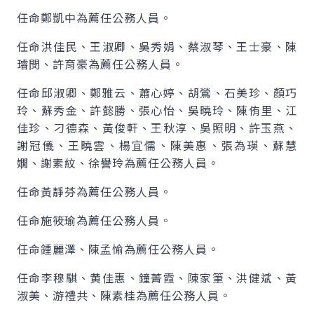
任命鄭凱中為薦任公務人員。
任命洪佳民、王淑卿、吳秀娟、蔡淑琴、王士豪、陳
璿閔、許育豪為薦任公務人員。
任命邱淑卿、鄭雅云、蕭心婷、胡鶯、石美珍、顏巧
玲、蘇秀金、許懿勝、張心怡、吳曉玲、陳侑里、江
佳珍、刁德森、黃俊軒、王秋淳、吳照明、許玉燕、
謝冠儀、王曉雲、楊宜儒、陳美惠、張為瑛、蘇慧
嫺、謝素紋、徐譽玲為薦任公務人員。
任命黃靜芬為薦任公務人員。
任命施筱瑜為薦任公務人員。
任命鍾麗澤、陳孟愉為薦任公務人員。
任命李穆騏、黄佳惠、鐘菁霞、陳家筆、洪健斌、黃
淑美、游禮共、陳素桂為薦任公務人員。