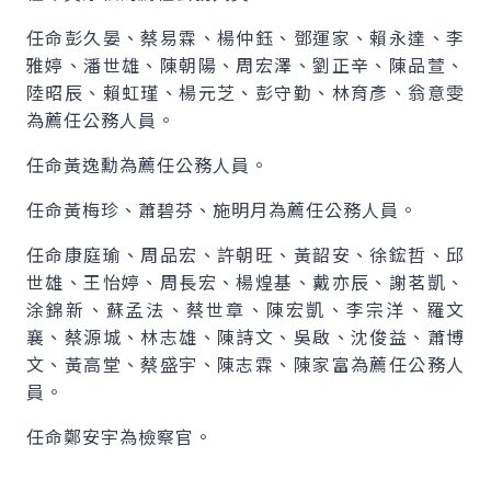
任命彭久晏、蔡易霖、楊仲鈺、鄧運家、賴永達、李
雅婷、潘世雄、陳朝陽、周宏澤、劉正辛、陳品萱、
陸昭辰、賴虹瑾、楊元芝、彭守勤、林育彥、翁意雯
為薦任公務人員。
任命黃逸勳為薦任公務人員。
任命黃梅珍、蕭碧芬、施明月為薦任公務人員。
任命康庭瑜、周品宏、許朝旺、黃韶安、徐鋐哲、邱
世雄、王怡婷、周長宏、楊煌基、戴亦辰、謝茗凱、
涂錦新、蘇孟法、蔡世章、陳宏凱、李宗洋、羅文
襄、蔡源城、林志雄、陳詩文、吳啟、沈俊益、蕭博
文、黃高堂、蔡盛宇、陳志霖、陳家富為薦任公務人
員。
任命鄭安宇為檢察官。