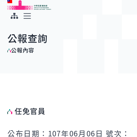
:::
:::
跳到主要內容
中華民國總統府
展開選單
公報查詢
公報內容
任免官員
公布日期：107年06月06日 號次：