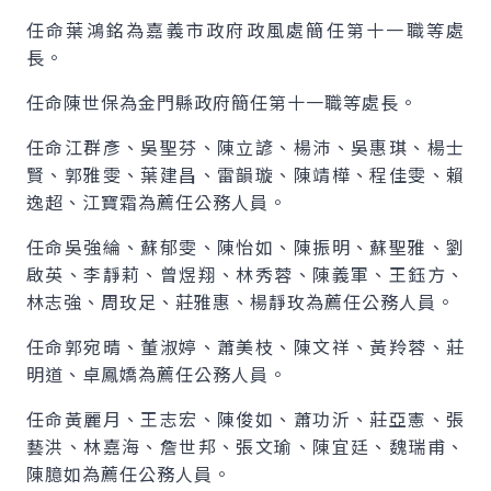
任命葉鴻銘為嘉義市政府政風處簡任第十一職等處
長。
任命陳世保為金門縣政府簡任第十一職等處長。
任命江群彥、吳聖芬、陳立諺、楊沛、吳惠琪、楊士
賢、郭雅雯、葉建昌、雷韻璇、陳靖樺、程佳雯、賴
逸超、江寶霜為薦任公務人員。
任命吳強綸、蘇郁雯、陳怡如、陳振明、蘇聖雅、劉
啟英、李靜莉、曾煜翔、林秀蓉、陳義軍、王鈺方、
林志強、周玫足、莊雅惠、楊靜玫為薦任公務人員。
任命郭宛晴、董淑婷、蕭美枝、陳文祥、黃羚蓉、莊
明道、卓鳳嬌為薦任公務人員。
任命黃麗月、王志宏、陳俊如、蕭功沂、莊亞憲、張
藝洪、林嘉海、詹世邦、張文瑜、陳宜廷、魏瑞甫、
陳臆如為薦任公務人員。