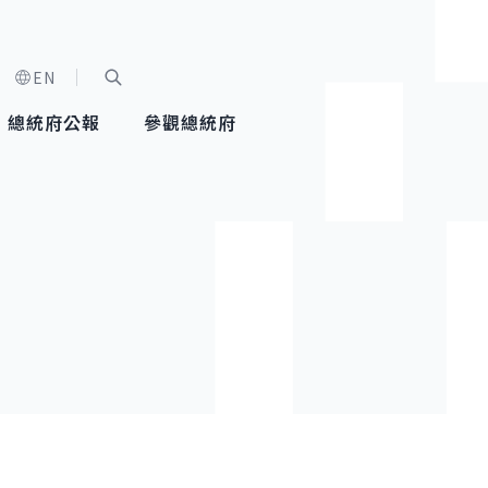
EN
字級選單
展開關鍵字搜尋
總統府公報
參觀總統府
健康台灣推動委員會
總統令
蕭美琴副總統
建築風華
全社會
每日活
行憲後
總統府
外交
網路相簿
國防