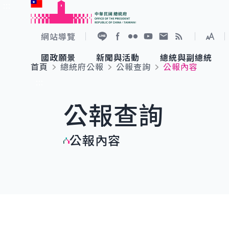
:::
跳到主要內容
中華民國總統府
網站導覽
展開
加入好友
Facebook
Flickr
YouTube
寫信給總統
RSS
國政願景
新聞與活動
總統與副總統
首頁
總統府公報
公報查詢
公報內容
國政願景
新聞與活動
總統與副總統
參觀總統府
:::
公報查詢
國家氣候變遷對策委員會
總統府新聞
賴清德總統
參觀資訊
公報內容
重要談話
影音頻道