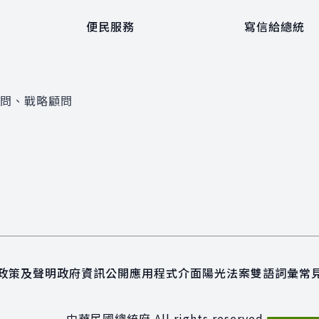
便民服務
寫信給總統
顧問、戰略顧問
政策及聲明
政府資訊公開
應用程式介面
陽光法案
雙語詞彙
常
中華民國總統府 All rights reserved.