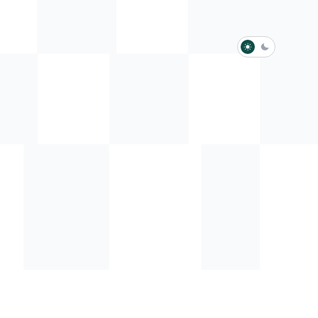
淺色模式
深色模式
防衛韌性委員會
動行程
歷任總統與副總統
展覽