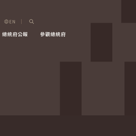
EN
字級選單
展開關鍵字搜尋
總統府公報
參觀總統府
健康台灣推動委員會
總統令
蕭美琴副總統
建築風華
全社會
每日活
行憲後
總統府
外交
網路相簿
國防