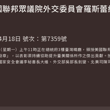
國聯邦眾議院外交委員會羅斯蕾
4月18日 號次：第7359號
日（星期一）上午11時正在總統府3樓臺灣晴廳，頒授美國
勳章」，以表彰渠持續協助提升臺美關係所作之傑出貢獻。
國家安全會議李秘書長大維、外交部吳部長釗燮、北美司陳