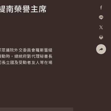
緹南榮譽主席
Facebo
加入好
X
列印
聯邦眾議院外交委員會羅斯蕾緹
授勳時，總統府劉代理秘書長
社群分
司長立國及受勳者友人等在場