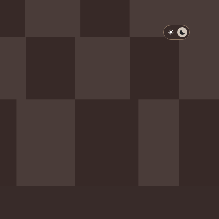
淺色模式
深色模式
防衛韌性委員會
動行程
歷任總統與副總統
展覽