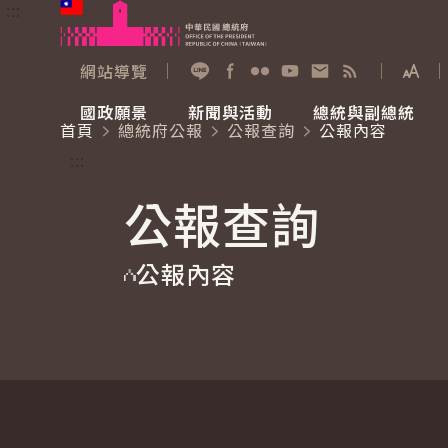
:::
跳到主要內容
中華民國總統府
網站導覽
展開
加入好友
Facebook
Flickr
YouTube
寫信給總統
RSS
國政願景
新聞與活動
總統與副總統
首頁
總統府公報
公報查詢
公報內容
國政願景
新聞與活動
總統與副總統
參觀總統府
:::
公報查詢
國家氣候變遷對策委員會
總統府新聞
賴清德總統
參觀資訊
公報內容
重要談話
影音頻道