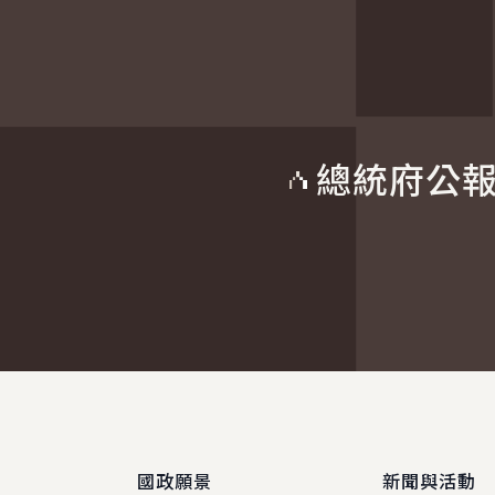
總統府公
:::
國政願景
新聞與活動