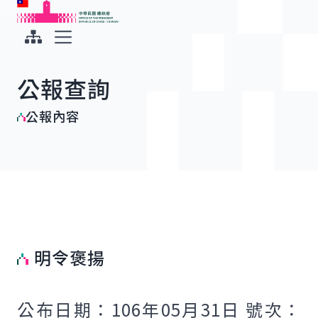
:::
:::
跳到主要內容
中華民國總統府
展開選單
公報查詢
公報內容
明令褒揚
公布日期：106年05月31日 號次：