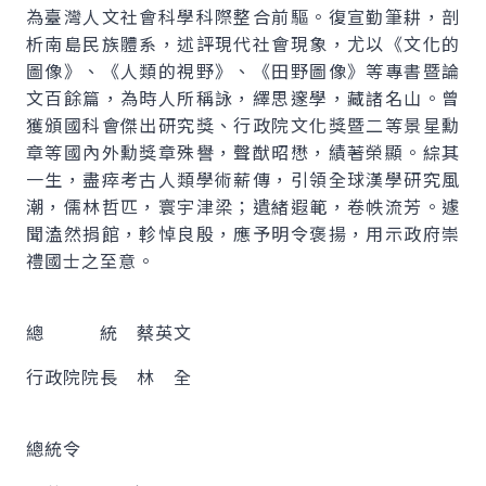
為臺灣人文社會科學科際整合前驅。復宣勤筆耕，剖
析南島民族體系，述評現代社會現象，尤以《文化的
圖像》、《人類的視野》、《田野圖像》等專書暨論
文百餘篇，為時人所稱詠，繹思邃學，藏諸名山。曾
獲頒國科會傑出研究獎、行政院文化獎暨二等景星勳
章等國內外勳獎章殊譽，聲猷昭懋，績著榮顯。綜其
一生，盡瘁考古人類學術薪傳，引領全球漢學研究風
潮，儒林哲匹，寰宇津梁；遺緒遐範，卷帙流芳。遽
聞溘然捐館，軫悼良殷，應予明令褒揚，用示政府崇
禮國士之至意。
總 統 蔡英文
行政院院長 林 全
總統令