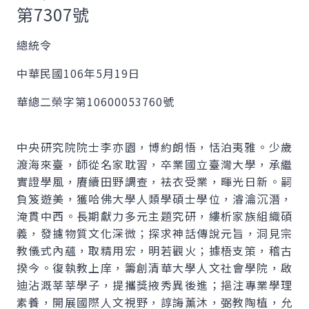
第7307號
總統令
中華民國106年5月19日
華總二榮字第10600053760號
中央研究院院士李亦園，博約朗悟，恬泊夷雅。少歲
渡海來臺，師從名家耽習，卒業國立臺灣大學，承繼
實證學風，賡續田野調查，袪衣受業，暉光日新。嗣
負笈遊美，獲哈佛大學人類學碩士學位，濬瀹沉潛，
淹貫中西。長期獻力多元主題究研，縷析家族組織碩
義，發攄物質文化深微；探求神話傳說元旨，洞見宗
教儀式內蘊，取精用宏，明若觀火；據梧支策，稽古
揆今。復執教上庠，籌創清華大學人文社會學院，啟
迪沾溉莘莘學子，提攜獎掖秀異後進；挹注專業學理
素養，開展國際人文視野，諄誨薰沐，弼教陶植，允