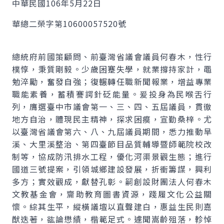
中華民國106年5月22日
華總二榮字第10600057520號
總統府前國策顧問、前臺灣省議會議員何春木，性行
樸惇，秉質剛毅。少歲困蹇失學，就業撐持家計，黽
勉淬勵，奮發自強；復輾轉任職新聞報業，增益專業
職能素養，蓄積謇諤針砭能量。爰投身為民喉舌行
列，膺選臺中市議會第一、三、四、五屆議員，貫徹
地方自治，體現民主精神，探求困瘼，宣勤桑梓。尤
以臺灣省議會第六、八、九屆議員期間，悉力推動旱
溪、大里溪整治、第四臺節目品質輔導暨師範院校改
制等，協成防汛排水工程，優化河渠景觀生態；進行
國道三號提案，引領城鄉建設發展，折衝籌謀，興利
多方；實效觀成，獻替孔彰。嗣創設財團法人何春木
文教基金會，齎助教育圖書資源，踐履文化公益關
懷。綜其生平，縱橫議壇以直聲建白，惠益生民則嘉
猷迭著，谹論懋績，楷範足式。遽聞嵩齡殂落，軫悼