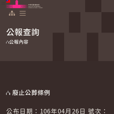
:::
:::
跳到主要內容
中華民國總統府
展開選單
公報查詢
公報內容
廢止公葬條例
公布日期：106年04月26日 號次：