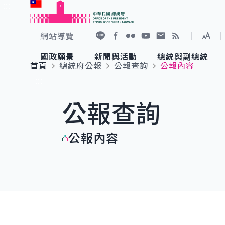
:::
跳到主要內容
中華民國總統府
網站導覽
展開
加入好友
Facebook
Flickr
YouTube
寫信給總統
RSS
國政願景
新聞與活動
總統與副總統
首頁
總統府公報
公報查詢
公報內容
國政願景
新聞與活動
總統與副總統
參觀總統府
:::
公報查詢
國家氣候變遷對策委員會
總統府新聞
賴清德總統
參觀資訊
公報內容
重要談話
影音頻道