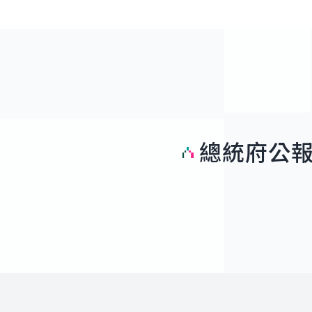
總統府公
:::