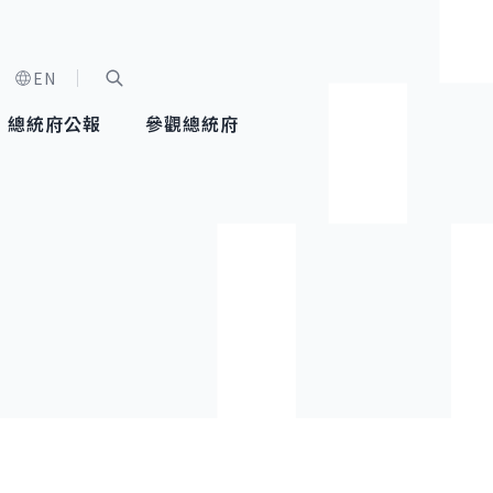
EN
字級選單
展開關鍵字搜尋
總統府公報
參觀總統府
健康台灣推動委員會
總統令
蕭美琴副總統
建築風華
全社會
每日活
行憲後
總統府
外交
網路相簿
國防