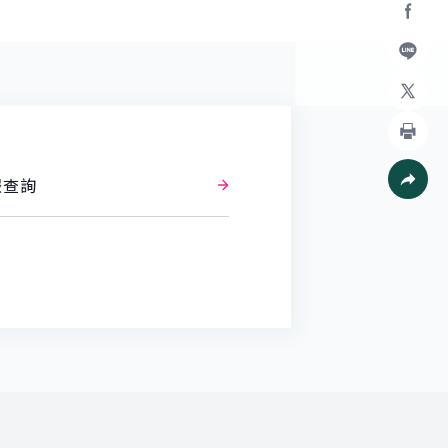
Facebo
加入好
X
列印
報查詢
社群分