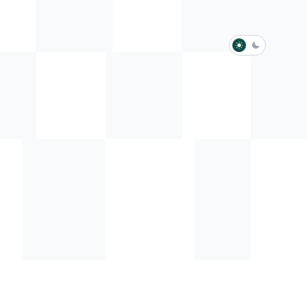
淺色模式
深色模式
防衛韌性委員會
動行程
歷任總統與副總統
展覽