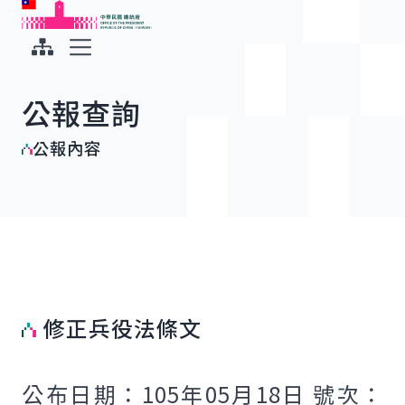
:::
:::
跳到主要內容
中華民國總統府
展開選單
公報查詢
公報內容
修正兵役法條文
公布日期：105年05月18日 號次：