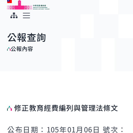
:::
:::
跳到主要內容
中華民國總統府
展開選單
公報查詢
公報內容
修正教育經費編列與管理法條文
公布日期：105年01月06日 號次：