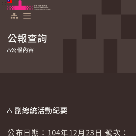
:::
:::
跳到主要內容
中華民國總統府
展開選單
公報查詢
公報內容
副總統活動紀要
公布日期：104年12月23日 號次：