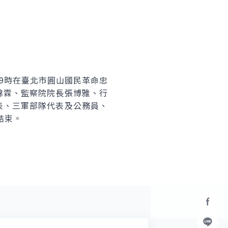
9時在臺北市圓山國民革命忠
錦霖、監察院院長張博雅、行
表、三軍部隊代表及公務員、
結束。
Facebo