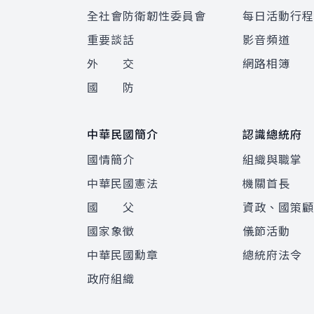
全社會防衛韌性委員會
每日活動行
重要談話
影音頻道
外 交
網路相簿
國 防
中華民國簡介
認識總統府
國情簡介
組織與職掌
中華民國憲法
機關首長
國 父
資政、國策
國家象徵
儀節活動
中華民國勳章
總統府法令
政府組織