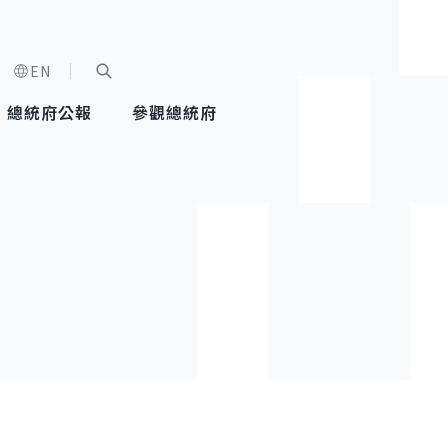
EN
字級選單
展開關鍵字搜尋
總統府公報
參觀總統府
健康台灣推動委員會
總統令
蕭美琴副總統
建築風華
全社會
每日活
行憲後
總統府
外交
網路相簿
國防