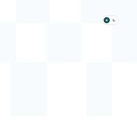
淺色模式
深色模式
防衛韌性委員會
動行程
歷任總統與副總統
展覽