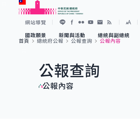
:::
跳到主要內容
中華民國總統府
網站導覽
展開
加入好友
Facebook
Flickr
YouTube
寫信給總統
RSS
國政願景
新聞與活動
總統與副總統
首頁
總統府公報
公報查詢
公報內容
國政願景
新聞與活動
總統與副總統
參觀總統府
:::
公報查詢
國家氣候變遷對策委員會
總統府新聞
賴清德總統
參觀資訊
公報內容
重要談話
影音頻道