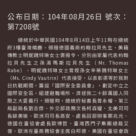
公布日期：104年08月26日 號次：
第7208號
總統於中華民國104年8月14日上午11時在總統
府3樓臺灣晴廳，頒贈德國義商約翰拉貝先生、美籍
傳教士明妮魏特琳女士褒揚令，分別由家屬代表約翰
拉貝先生之孫湯瑪斯拉貝先生（Mr. Thomas
Rabe）、明妮魏特琳女士曾姪孫女辛蒂魏特琳女士
（Ms. Cindy Vautrin）代表接受，以表彰渠等於我對
日抗戰期間，籌設「國際安全委員會」，劃定中立之
國際安全區，組建避難場所，濟拯我二十餘萬國人同
胞之大愛義行。頒贈時，總統府秘書長曾永權、第三
局副局長劉志傑、外交部政務次長柯森耀、北美司司
長薛美瑜、歐洲司司長高安、處長回部辦事鄭兆元、
德國在臺協會處長歐博哲、臺灣西門子集團總裁艾
偉、歐洲在臺商務協會主席白邦德、美國在臺協會政