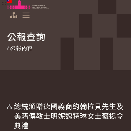
:::
:::
跳到主要內容
中華民國總統府
展開選單
公報查詢
公報內容
總統頒贈德國義商約翰拉貝先生及
美籍傳教士明妮魏特琳女士褒揚令
典禮