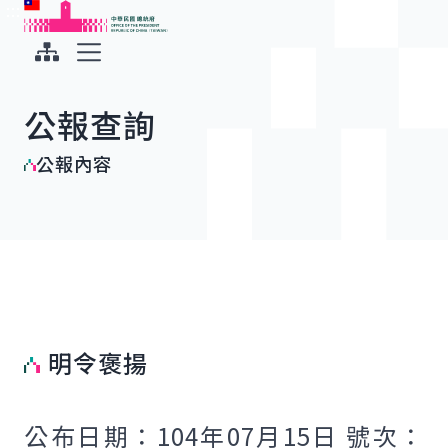
:::
:::
跳到主要內容
中華民國總統府
展開選單
公報查詢
公報內容
明令褒揚
公布日期：104年07月15日 號次：