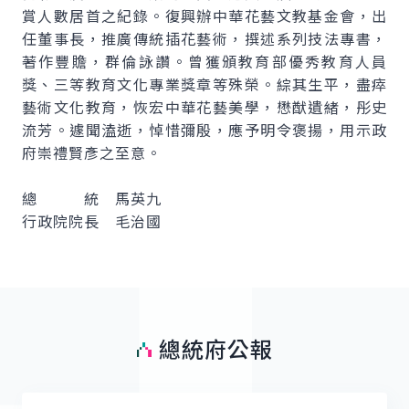
賞人數居首之紀錄。復興辦中華花藝文教基金會，出
任董事長，推廣傳統插花藝術，撰述系列技法專書，
著作豐贍，群倫詠讚。曾獲頒教育部優秀教育人員
獎、三等教育文化專業獎章等殊榮。綜其生平，盡瘁
藝術文化教育，恢宏中華花藝美學，懋猷遺緒，彤史
流芳。遽聞溘逝，悼惜彌殷，應予明令褒揚，用示政
府崇禮賢彥之至意。
總 統 馬英九
行政院院長 毛治國
總統府公報