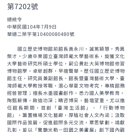
第7202號
總統令
中華民國104年7月9日
華總二榮字第10400080480號
國立歷史博物館前館長黃永川，誠篤穎慧，秀異
槃才。少歲卒業國立臺灣師範大學藝術系，旋獲文化
大學藝術研究所碩士學位，嗣公費赴大英博物館修習
博物館學，卓犖超群，早擅聲華。歷任國立歷史博物
館主任、研究員兼副館長、館長暨臺灣藝術大學、臺
灣師範大學教授等職，潛心華夏文物考究，專精館務
經營管理；擅長水墨國畫創作，悉力國人美學教育，
陶甄薪傳，啟迪功深；疇咨博采，藝壇望重。尤以擔
任館長期間，首創「臺灣生活館」、「行動博物
館」，籌置機場文化藝廊，厚植社會人文內涵；汲取
國際作品策展，促進館際多元交流，覃思擘劃，靖獻
孔彰，爰以「驚艷米勒－田園之美畫展」創下國內觀