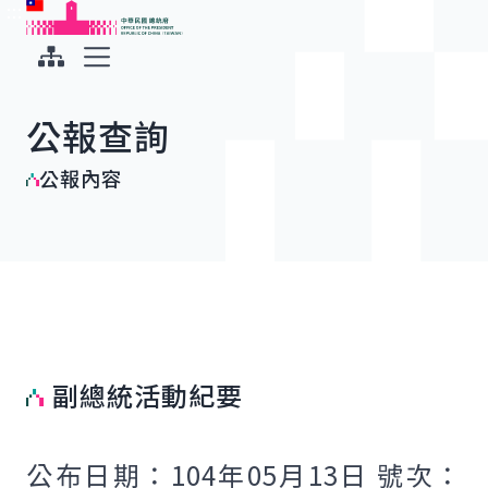
:::
:::
跳到主要內容
中華民國總統府
展開選單
公報查詢
公報內容
副總統活動紀要
公布日期：104年05月13日 號次：