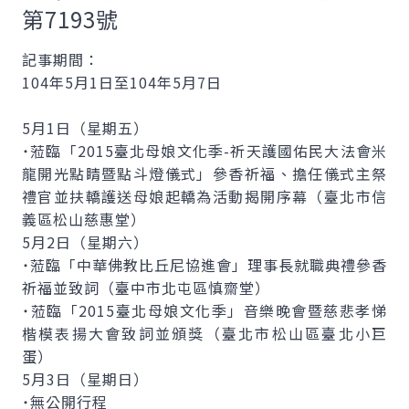
第7193號
記事期間：
104年5月1日至104年5月7日
5月1日（星期五）
˙蒞臨「2015臺北母娘文化季-祈天護國佑民大法會米
龍開光點睛暨點斗燈儀式」參香祈福、擔任儀式主祭
禮官並扶轎護送母娘起轎為活動揭開序幕（臺北市信
義區松山慈惠堂）
5月2日（星期六）
˙蒞臨「中華佛教比丘尼協進會」理事長就職典禮參香
祈福並致詞（臺中市北屯區慎齋堂）
˙蒞臨「2015臺北母娘文化季」音樂晚會暨慈悲孝悌
楷模表揚大會致詞並頒獎（臺北市松山區臺北小巨
蛋）
5月3日（星期日）
˙無公開行程