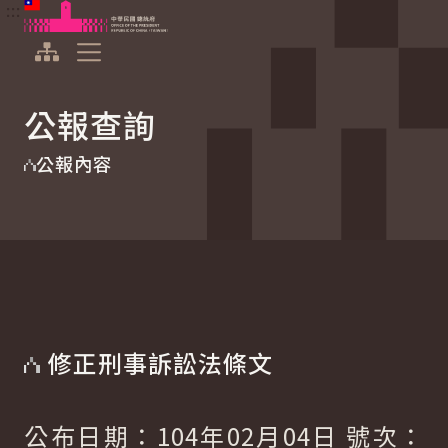
:::
:::
跳到主要內容
中華民國總統府
展開選單
公報查詢
公報內容
修正刑事訴訟法條文
公布日期：104年02月04日 號次：