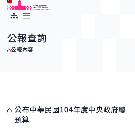
:::
:::
跳到主要內容
中華民國總統府
展開選單
公報查詢
公報內容
公布中華民國104年度中央政府總
預算