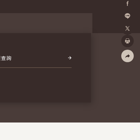
Facebo
加入好
X
列印
報查詢
社群分