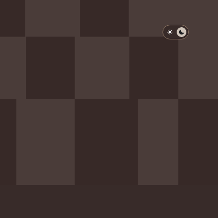
淺色模式
深色模式
防衛韌性委員會
動行程
歷任總統與副總統
展覽