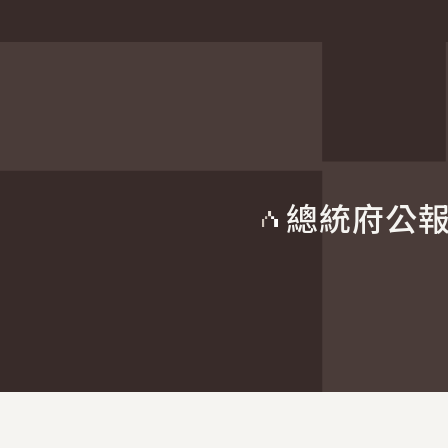
總統府公
:::