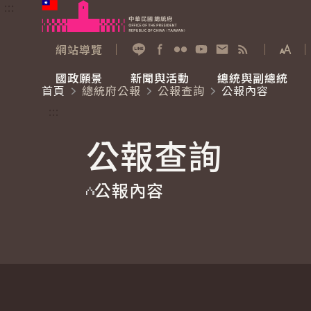
:::
跳到主要內容
中華民國總統府
網站導覽
展開
加入好友
Facebook
Flickr
YouTube
寫信給總統
RSS
國政願景
新聞與活動
總統與副總統
首頁
總統府公報
公報查詢
公報內容
國政願景
新聞與活動
總統與副總統
參觀總統府
:::
公報查詢
國家氣候變遷對策委員會
總統府新聞
賴清德總統
參觀資訊
公報內容
重要談話
影音頻道