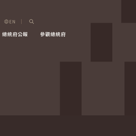
EN
字級選單
展開關鍵字搜尋
總統府公報
參觀總統府
健康台灣推動委員會
總統令
蕭美琴副總統
建築風華
全社會
每日活
行憲後
總統府
外交
網路相簿
國防