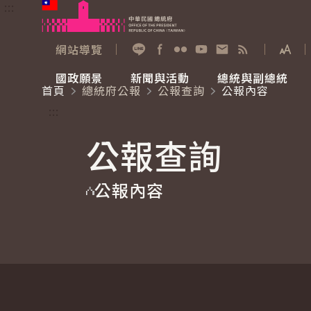
:::
跳到主要內容
中華民國總統府
網站導覽
展開
加入好友
Facebook
Flickr
YouTube
寫信給總統
RSS
國政願景
新聞與活動
總統與副總統
首頁
總統府公報
公報查詢
公報內容
國政願景
新聞與活動
總統與副總統
參觀總統府
:::
公報查詢
國家氣候變遷對策委員會
總統府新聞
賴清德總統
參觀資訊
公報內容
重要談話
影音頻道