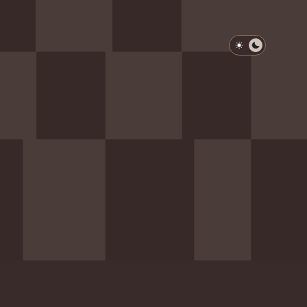
淺色模式
深色模式
防衛韌性委員會
動行程
歷任總統與副總統
展覽