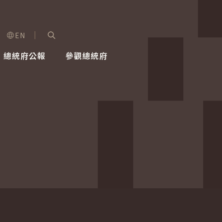
EN
字級選單
展開關鍵字搜尋
總統府公報
參觀總統府
健康台灣推動委員會
總統令
蕭美琴副總統
建築風華
全社會
每日活
行憲後
總統府
外交
網路相簿
國防