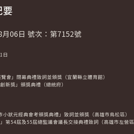
紀要
8月06日 號次：第7152號
31日
學展覽會」閉幕典禮致詞並頒獎（宜蘭縣立體育館）
統創新獎」頒獎典禮（總統府）
高雄市小狀元經典會考頒獎典禮」致詞並頒獎（高雄市鳥松區）
」第54屆及55屆總監議會議長交接典禮致詞（高雄市左營