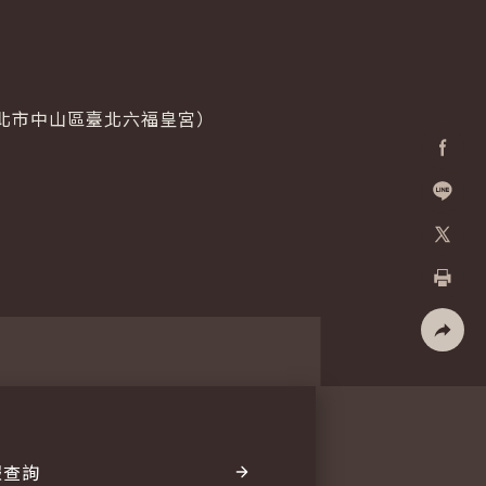
臺北市中山區臺北六福皇宮）
Facebo
加入好
X
列印
社群分
報查詢