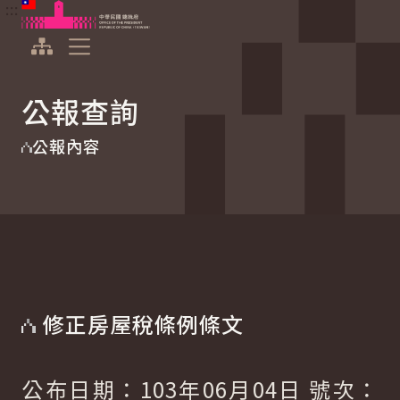
:::
:::
跳到主要內容
中華民國總統府
展開選單
公報查詢
公報內容
修正房屋稅條例條文
公布日期：103年06月04日 號次：