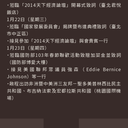
˙蒞臨「2014天下經濟論壇」開幕式致詞（臺北君悅
飯店）
1月22日（星期三）
˙蒞臨「國家發展委員會」揭牌暨布達典禮致詞（臺北
市中正區）
˙接見參加「2014天下經濟論壇」與會貴賓一行
1月23日（星期四）
˙蒞臨國防部103年春節聯歡活動致贈加菜金並致詞
（國防部博愛大樓）
˙接見美國聯邦眾議員強森（
Eddie Bernice
Johnson
）等一行
˙啟程出訪非洲暨中美洲三友邦－聖多美普林西比民主
共和國、布吉納法索及宏都拉斯共和國（桃園國際機
場）