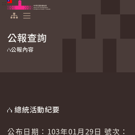
:::
:::
跳到主要內容
中華民國總統府
展開選單
公報查詢
公報內容
總統活動紀要
公布日期：103年01月29日 號次：