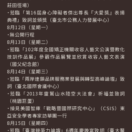
莊田徑場）
˙蒞臨「第16屆身心障礙者傑出尊長『大愛獎』表揚
典禮」致詞並頒獎（臺北市公務人力發展中心）
8月12日（星期一）
˙無公開行程
8月13日（星期二）
˙蒞臨「102年度全國矯正機關收容人藝文公演暨教化
技訓作品展」參觀作品展覽並欣賞收容人藝文表演
（國父紀念館）
8月14日（星期三）
˙蒞臨「兩岸連鎖品牌服務業發展與轉型高峰論壇」致
詞（臺北國際會議中心）
˙蒞臨「2013年靈鷲山水陸空大法會」祈福並致詞
（桃園巨蛋）
˙接見美國智庫「戰略暨國際研究中心」（CSIS）東
亞安全學者專家訪華團一行
8月15日（星期四）
˙蒞臨「臺灣競爭力論壇」6週年慶晚宴致詞（臺大醫