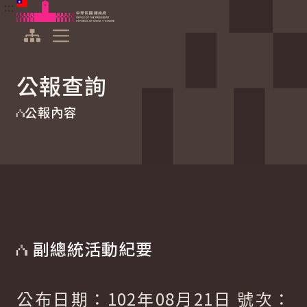
:::
:::
跳到主要內容
中華民國總統府
展開選單
公報查詢
公報內容
副總統活動紀要
公布日期：102年08月21日 號次：