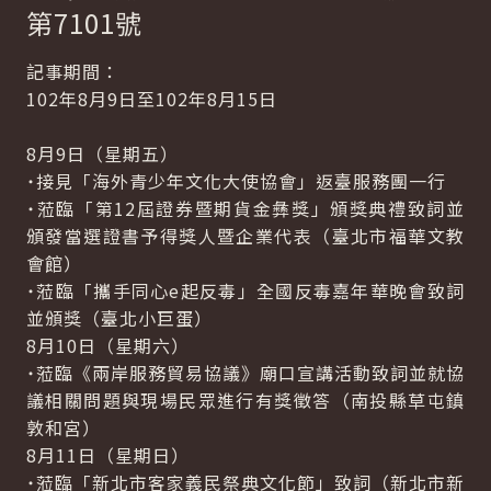
第7101號
記事期間：
102年8月9日至102年8月15日
8月9日（星期五）
˙接見「海外青少年文化大使協會」返臺服務團一行
˙蒞臨「第12屆證券暨期貨金彝獎」頒獎典禮致詞並
頒發當選證書予得獎人暨企業代表（臺北市福華文教
會館）
˙蒞臨「攜手同心e起反毒」全國反毒嘉年華晚會致詞
並頒獎（臺北小巨蛋）
8月10日（星期六）
˙蒞臨《兩岸服務貿易協議》廟口宣講活動致詞並就協
議相關問題與現場民眾進行有獎徵答（南投縣草屯鎮
敦和宮）
8月11日（星期日）
˙蒞臨「新北市客家義民祭典文化節」致詞（新北市新